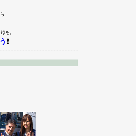
ちら
登録を。
う
❗