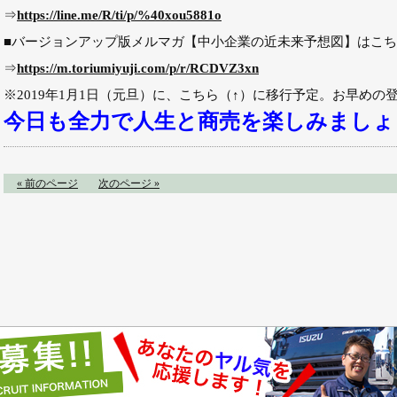
⇒
https://line.me/R/ti/p/%40xou5881o
■バージョンアップ版メルマガ【中小企業の近未来予想図】はこ
⇒
https://m.toriumiyuji.com/p/r/RCDVZ3xn
※2019年1月1日（元旦）に、こちら（↑）に移行予定。お早めの
今日も全力で人生と商売を楽しみましょ
« 前のページ
次のページ »