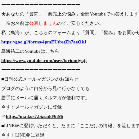
ーーーーーーーーーーーーーーーーー
★あなたの「質問」「商売上の悩み」全部Youtubeでお答えします
※お名前は
公表しません
のでご安心ください。
私（鳥海）が、こちらのフォームより「質問」「悩み」をお聞か
https://goo.gl/forms/4pmEUtbstZh7aeOk1
鳥海祐二のYoutubeはこちら
https://www.youtube.com/user/toriumiyuji
ーーーーーーーーーーーーーーーーー
■日刊公式メールマガジンのお知らせ
ブログのように自分から見に行かなくても
勝手にメールに届くメルマガが便利です。
今すぐメールマガジンに登録
⇒
https://mail.os7.biz/add/6iMi
■LINE＠に登録いただくと、たまに「ここだけの情報」を流しま
今すぐLINE＠に登録