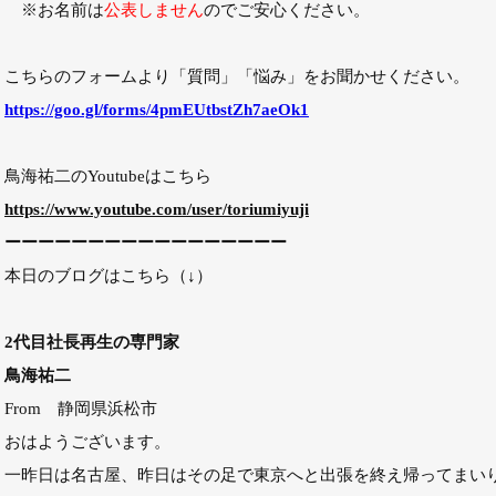
※お名前は
公表しません
のでご安心ください。
こちらのフォームより「質問」「悩み」をお聞かせください。
https://goo.gl/forms/4pmEUtbstZh7aeOk1
鳥海祐二のYoutubeはこちら
https://www.youtube.com/user/toriumiyuji
ーーーーーーーーーーーーーーーーー
本日のブログはこちら（↓）
2代目社長再生の専門家
鳥海祐二
From 静岡県浜松市
おはようございます。
一昨日は名古屋、昨日はその足で東京へと出張を終え帰ってまい