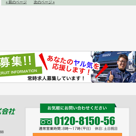
« 前のページ
次のページ »
88