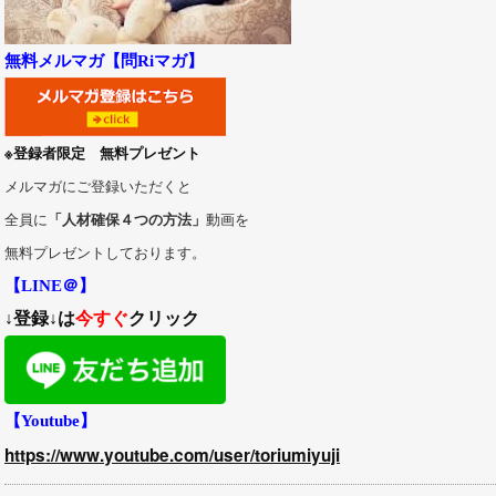
無料メルマガ【問Riマガ】
※登録者限定 無料プレゼント
メルマガにご登録いただくと
全員に
「人材確保４つの方法」
動画を
無料プレゼントしております。
【LINE＠】
↓登録↓は
今すぐ
クリック
【Youtube】
https://www.youtube.com/user/toriumiyuji