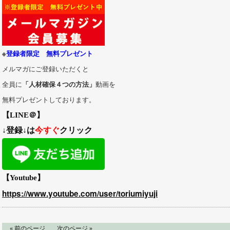
※
登録者限定 無料プレゼント
メルマガにご登録いただくと
全員に
「人材確保４つの方法」
動画を
無料プレゼントしております。
【LINE＠】
↓登録↓は
今すぐ
クリック
【Youtube】
https://www.youtube.com/user/toriumiyuji
« 前のページ
次のページ »