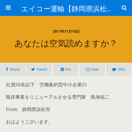
エイコー運輸【静岡県浜松市】
2017年11月10日
あなたは空気読めますか？
Share
Tweet
Pin
Mail
SMS
社員50名以下 労働集約型中小企業の
既存事業をリニューアルさせる専門家
鳥海祐二
From 静岡県浜松市
おはようございます。