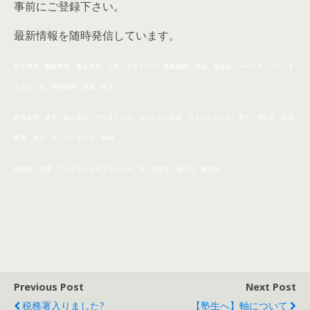
事前にご登録下さい。
最新情報を随時発信しています。
荷主獲得、顧客獲得、適正運賃、人材、ドライバー、事業
継続、
借金、資金繰、マーケティング、ま
すだたくお、神田昌典、運送、求人
経営改善、改革、横山直広、マツダミヒロ、ダイレクト出版、マインドセット、求人、運転手、社員
教育、値上、インターネット、Web
保険屋 代理 フィナンシャルプランナー FP 社労士 会計士 税理士
Previous Post
Next Post
税務署入りました?
【塾生へ】軸について