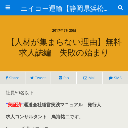
エイコー運輸【静岡県浜松市】
2017年7月25日
【人材が集まらない理由】無料
求人誌編 失敗の始まり
Share
Tweet
Pin
Mail
SMS
社員50名以下
“
実証済
“
運送会社経営実践マニュアル
発行人
求人コンサルタント 鳥海祐二
です。