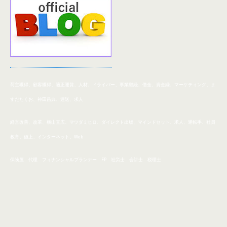
荷主獲得、顧客獲得、適正運賃、人材、ドライバー、事業
継続、
借金、資金繰、マーケティング、ま
すだたくお、神田昌典、運送、求人
経営改善、改革、横山直広、マツダミヒロ、ダイレクト出版、マインドセット、求人、運転手、社員
教育、値上、インターネット、Web
保険屋 代理 フィナンシャルプランナー FP 社労士 会計士 税理士