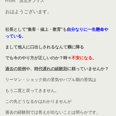
From 浜北オフィス
おはようございます。
社長として
“集客・値上・教育”
も
自分なりに一生懸命や
っている
。
まして他人に口出しされるなんて癪に障る
でも今のやり方が正しいのか？時々
不安になる
。
過去の前例
や、
時代遅れの経験則
に頼っていませんか？
リーマン・ショック前の景気やバブル期の景気は
もう二度と戻ってきません。
この先どうなるかはわかりませんが
過去の経験則では答えが出ないことは明らかです。