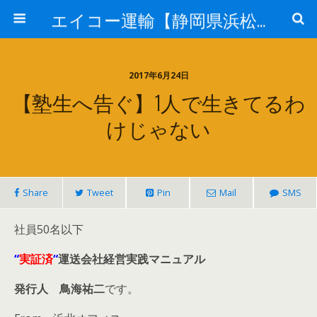
エイコー運輸【静岡県浜松市】
2017年6月24日
【塾生へ告ぐ】1人で生きてるわ
けじゃない
Share
Tweet
Pin
Mail
SMS
社員50名以下
“
実証済
“
運送会社経営実践マニュアル
発行人 鳥海祐二
です。