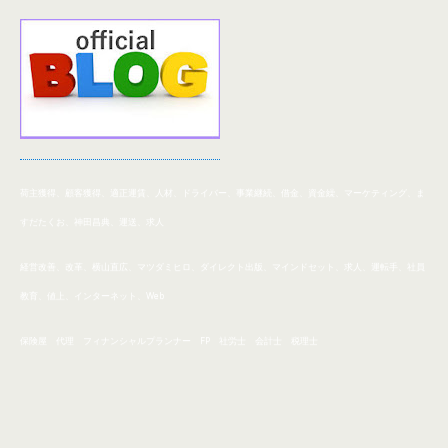
荷主獲得、顧客獲得、適正運賃、人材、ドライバー、事業
継続、
借金、資金繰、マーケティング、ま
すだたくお、神田昌典、運送、求人
経営改善、改革、横山直広、マツダミヒロ、ダイレクト出版、マインドセット、求人、運転手、社員
教育、値上、インターネット、Web
保険屋 代理 フィナンシャルプランナー FP 社労士 会計士 税理士