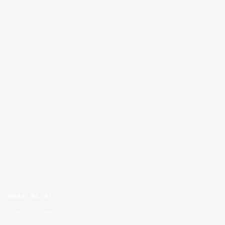
お、神田昌典、運送、求人
、インターネット、Web