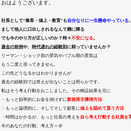
おはようございます。
社長として
“集客・値上・教育”
も
自分なりに一生懸命やっている
まして他人に口出しされるなんて癪に障る
でも今のやり方が正しいのか？時々
不安になる
。
過去の前例
や、
時代遅れの経験則
に頼っていませんか？
リーマン・ショック前の景気やバブル期の景気は
もう二度と戻ってきません。
この先どうなるかはわかりませんが
過去の経験則では答えが出ないことは明らかです。
私はそう考え行動をおこしました。その検証結果を元に
・もっと効率的にお金を掛けずに
新規荷主獲得方法
・もっと論理的に、そしてそして顧客に
値上を認めて貰う方法
・時間はかかるが、もっと社長の考えを
自ら考え行動する社員を
今のあなたの行動、考え方＋＠