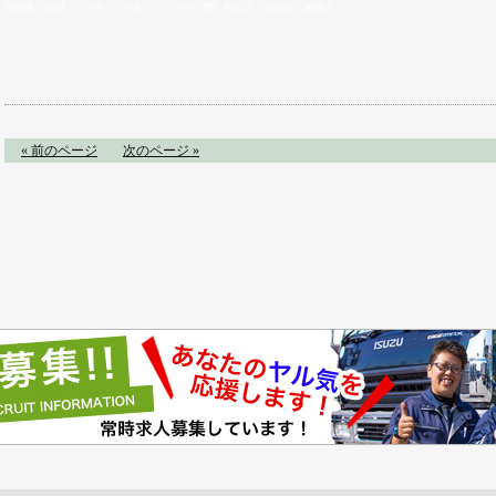
保険屋 代理 フィナンシャルプランナー FP 社労士 会計士 税理士
« 前のページ
次のページ »