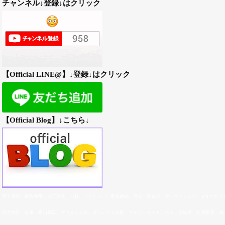
チャンネル↓登録↓はクリック
【Official LINE@】↓登録↓はクリック
【Official Blog】↓こちら↓
荷主獲得、顧客獲得、適正運賃、人材、ドライバー、事業
継続、
借金、資金繰、マーケティング、ますだたく
経営改善、改革、横山直広、マツダミヒロ、ダイレクト出版、マインドセット、求人、運転手、社員教育、値上