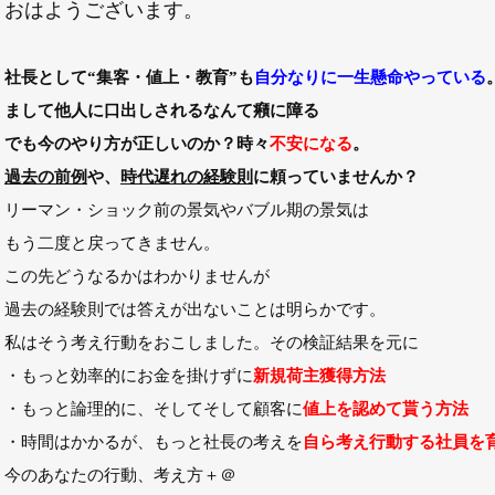
おはようございます。
社長として
“集客・値上・教育”
も
自分なりに一生懸命やっている
まして他人に口出しされるなんて癪に障る
でも今のやり方が正しいのか？時々
不安になる
。
過去の前例
や、
時代遅れの経験則
に頼っていませんか？
リーマン・ショック前の景気やバブル期の景気は
もう二度と戻ってきません。
この先どうなるかはわかりませんが
過去の経験則では答えが出ないことは明らかです。
私はそう考え行動をおこしました。その検証結果を元に
・もっと効率的にお金を掛けずに
新規荷主獲得方法
・もっと論理的に、そしてそして顧客に
値上を認めて貰う方法
・時間はかかるが、もっと社長の考えを
自ら考え行動する社員を
今のあなたの行動、考え方＋＠