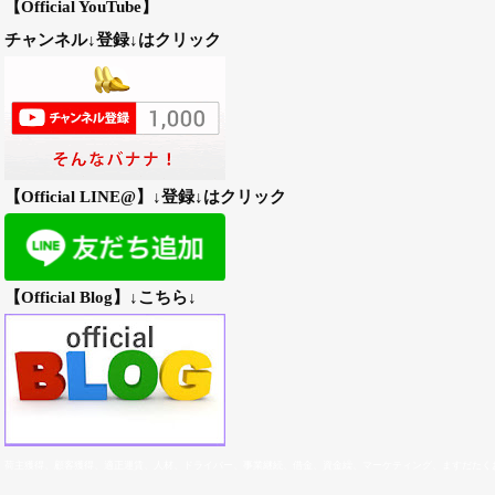
【Official YouTube】
チャンネル↓登録↓はクリック
【Official LINE@】↓登録↓はクリック
【Official Blog】↓こちら↓
荷主獲得、顧客獲得、適正運賃、人材、ドライバー、事業
継続、
借金、資金繰、マーケティング、ますだたく