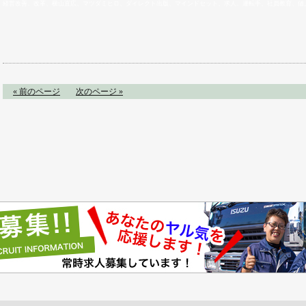
経営改善、改革、横山直広、マツダミヒロ、ダイレクト出版、マインドセット、求人、運転手、社員教育、値上
« 前のページ
次のページ »