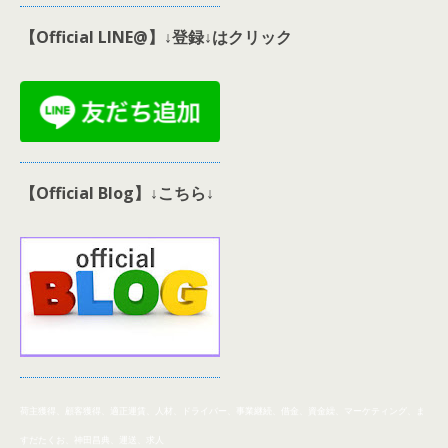
【Official LINE@】↓登録↓はクリック
【Official Blog】↓こちら↓
荷主獲得、顧客獲得、適正運賃、人材、ドライバー、事業
継続、
借金、資金繰、マーケティング、ま
すだたくお、神田昌典、運送、求人