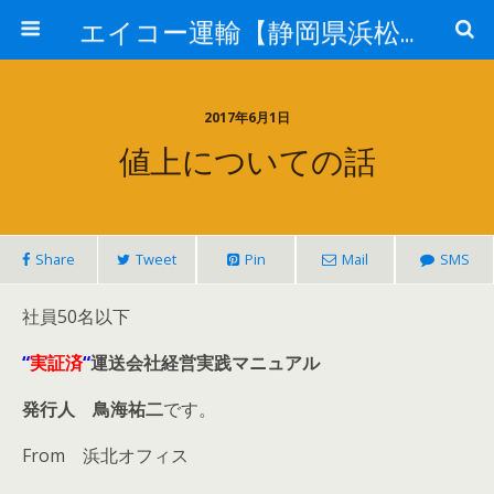
エイコー運輸【静岡県浜松市】
2017年6月1日
値上についての話
Share
Tweet
Pin
Mail
SMS
社員50名以下
“
実証済
“
運送会社経営実践マニュアル
発行人 鳥海祐二
です。
From 浜北オフィス