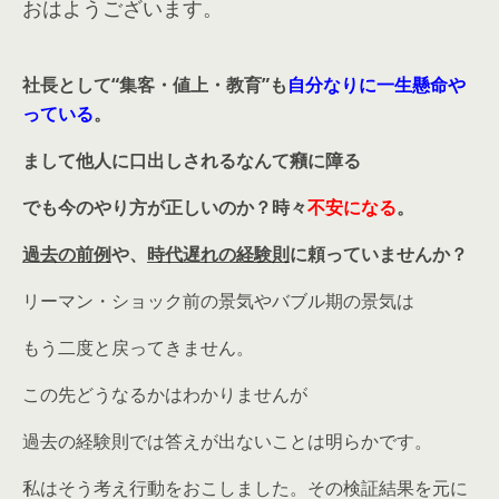
おはようございます。
社長として
“集客・値上・教育”
も
自分なりに一生懸命や
っている
。
まして他人に口出しされるなんて癪に障る
でも今のやり方が正しいのか？時々
不安になる
。
過去の前例
や、
時代遅れの経験則
に頼っていませんか？
リーマン・ショック前の景気やバブル期の景気は
もう二度と戻ってきません。
この先どうなるかはわかりませんが
過去の経験則では答えが出ないことは明らかです。
私はそう考え行動をおこしました。その検証結果を元に