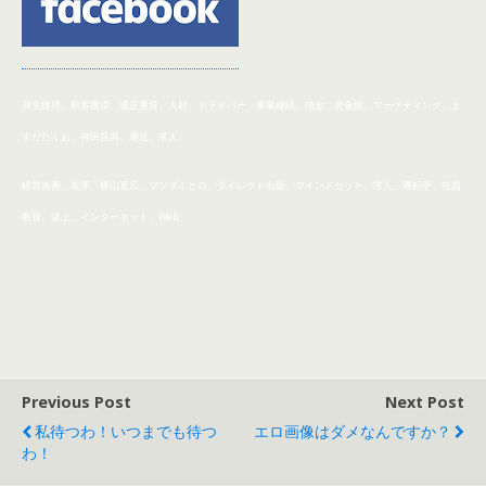
荷主獲得、顧客獲得、適正運賃、人材、ドライバー、事業
継続、
借金、資金繰、マーケティング、ま
すだたくお、神田昌典、運送、求人
経営改善、改革、横山直広、マツダミヒロ、ダイレクト出版、マインドセット、求人、運転手、社員
教育、値上、インターネット、Web
Previous Post
Next Post
私待つわ！いつまでも待つ
エロ画像はダメなんですか？
わ！