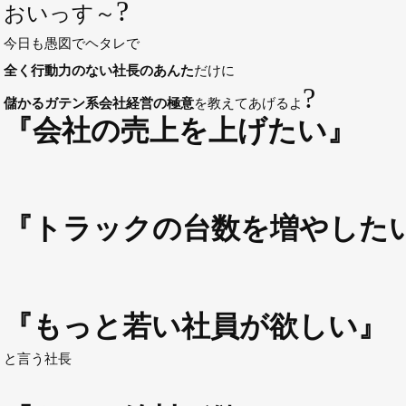
?
おいっす～
今日も愚図でヘタレで
全く行動力のない社長のあんた
だけに
?
儲かるガテン系会社経営の極意
を教えてあげるよ
『会社の売上を上げたい』
『トラックの台数を増やした
『もっと若い社員が欲しい』
と言う社長