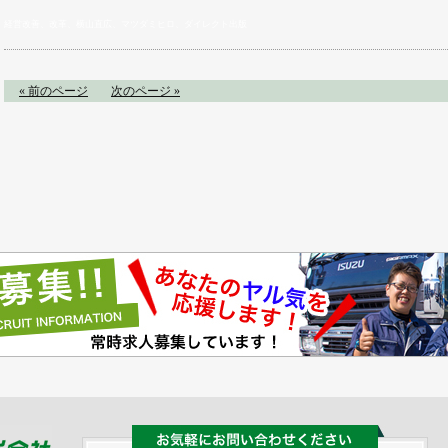
経営改善、改革、横山直広、マツダミヒロ、ダイレクト出版
« 前のページ
次のページ »