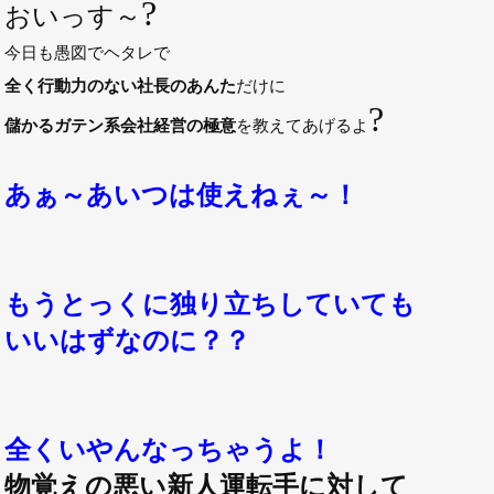
?
おいっす～
今日も愚図でヘタレで
全く行動力のない社長のあんた
だけに
?
儲かるガテン系会社経営の極意
を教えてあげるよ
あぁ～あいつは使えねぇ～！
もうとっくに独り立ちしていても
いいはずなのに？？
全くいやんなっちゃうよ！
物覚えの悪い新人運転手に対して