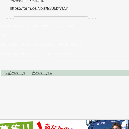
https://form.os7.biz/f/396bf769/
……━━━━━━━━━━━━━━━━━……
荷主獲得、顧客獲得、適正運賃、人材確保、ドライバー、事業
継続
借金、資金繰、マーケティング、ますだたくお、神田昌典、運送、求人
経営改善、改革、横山直広、マツダミヒロ、ダイレクト出版
« 前のページ
次のページ »