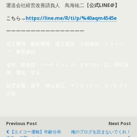
運送会社経営改善請負人 鳥海祐二【
公式
LINE
＠】
こちら
→
https://
line
.me/R/ti/p/%
40aqm4545e
ーーーーーーーーーーーーーーーー
荷主獲得、顧客獲得、適正運賃、人材確保、ドライバ
ー、事業継続
借金、資金繰、マーケティング、ますだたくお、神田昌
典、運送、求人
経営改善、改革、横山直広、マツダミヒロ、ダイレクト
出版
Previous Post
Next Post
【エイコー運輸】年齢分布
俺のブログを読まないでくれ！