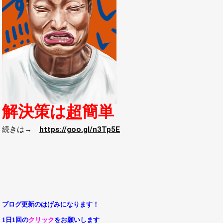
解決策は
超
簡単
続きは→
https://goo.gl/n3Tp5E
ブログ更新のはげみになります！
1日1回の
クリック
をお願いします