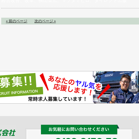
経営改善、改革、横山直広、マツダミヒロ、ダイレクト出版
« 前のページ
次のページ »