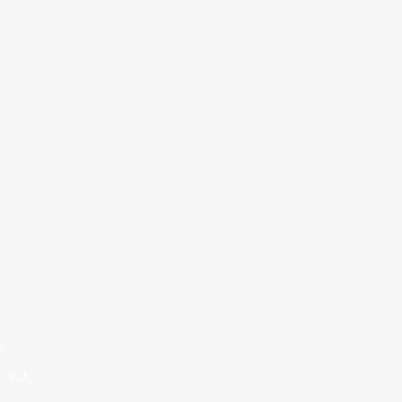
続
、求人