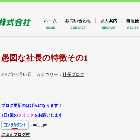
愚図な社長の特徴その1
2017年02月07日 カテゴリー：
社長ブログ
ブログ更新のはげみになります！
1日1回の
クリック
をお願いします
←
m(_ _)m
にほんブログ村