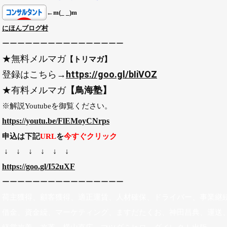
←
m(_ _)m
にほんブログ村
ーーーーーーーーーーーーーーーー
★
無料メルマガ
【トリマガ】
https://goo.gl/bIiVOZ
登録はこちら→
★有料メルマガ
【鳥海塾】
※解説Youtubeを御覧ください。
https://youtu.be/FlEMoyCNrps
申込は下記
URL
を
今すぐクリック
↓
↓ ↓ ↓ ↓ ↓
https://goo.gl/I52uXF
ーーーーーーーーーーーーーーーー
荷主獲得、顧客獲得、適正運賃、人材確保、ドライバー、事業継
借金、資金繰、マーケティング、ますだたくお、神田昌典、運送