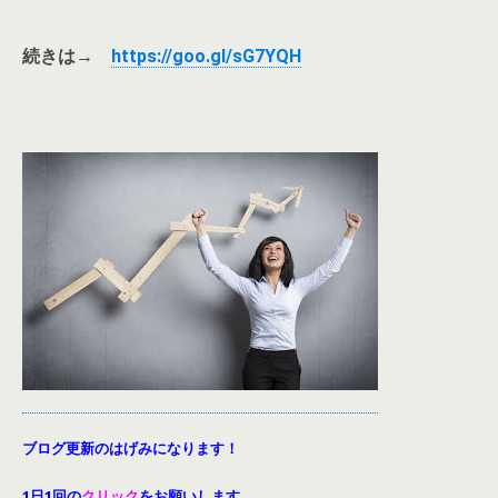
続きは→
https://goo.gl/sG7YQH
ブログ更新のはげみになります！
1日1回の
クリック
をお願いします