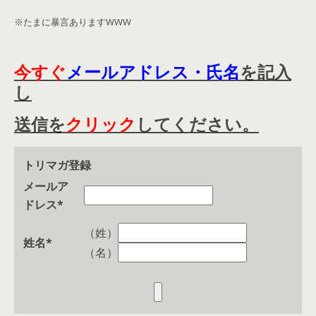
※たまに暴言ありますWWW
今すぐ
メールアドレス・氏名
を記入
し
送信を
クリック
してください。
トリマガ登録
メールア
ドレス
*
（姓）
姓名
*
（名）