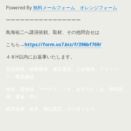
Powered By
無料メールフォーム オレンジフォーム
ーーーーーーーーーーーーーーーー
鳥海祐二へ講演依頼、取材、その他問合せは
こちら→
https://form.os7.biz/f/396bf769/
４８H以内にお返事いたします。
荷主獲得、顧客獲得、適正運賃、人材確保、ドライバ
ー、事業継続
借金、資金繰、マーケティング、ますだたくお、神田昌
典、運送、求人
経営改善、改革、横山直広、マツダミヒロ