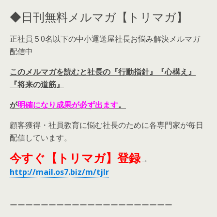
◆日刊無料メルマガ【トリマガ】
正社員５0名以下の中小運送屋社長お悩み解決メルマガ
配信中
このメルマガを読むと社長の『行動指針』『心構え』
『将来の道筋』
が
明確
になり
成果が必ず出ます
。
顧客獲得・社員教育に悩む社長のために各専門家が每日
配信しています。
今すぐ【トリマガ】登録
→
http://mail.os7.biz/m/tjlr
ーーーーーーーーーーーーーーーーーーーーー