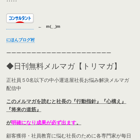
←
m(_ _)m
にほんブログ村
ーーーーーーーーーーーーーーーーーーーーー
◆日刊無料メルマガ【トリマガ】
正社員５0名以下の中小運送屋社長お悩み解決メルマガ
配信中
このメルマガを読むと社長の『行動指針』『心構え』
『将来の道筋』
が
明確
になり
成果が必ず出ます
。
顧客獲得・社員教育に悩む社長のために各専門家が每日