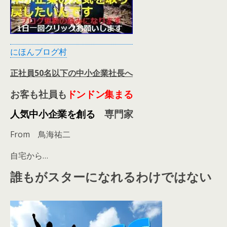
にほんブログ村
正社員50名以下の中小企業社長へ
お客も社員も
ド
ンドン集まる
人気中小企業を創る
専門家
From 鳥海祐二
自宅から…
誰もがスターになれるわけではない