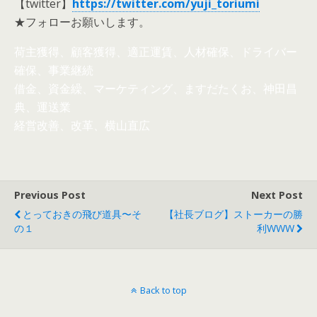
【twitter】
https://twitter.com/yuji_toriumi
★フォローお願いします。
荷主獲得、顧客獲得、適正運賃、人材確保、ドライバー
確保、事業継続
借金、資金繰、マーケティング、ますだたくお、神田昌
典、運送業
経営改善、改革、横山直広
Previous Post
Next Post
とっておきの飛び道具〜そ
【社長ブログ】ストーカーの勝
の１
利WWW
Back to top