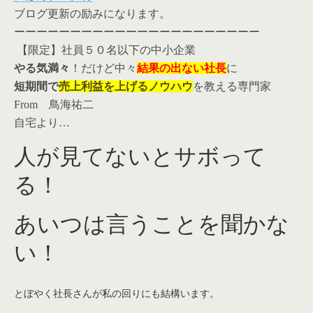
ブログ更新の励みになります。
ーーーーーーーーーーーーーーーーーーーーーー
【限定】社員５０名以下の中小企業
やる気満々
！だけど中々
結果の出ない社長
に
短期間で
売上利益を上げるノウハウ
を教える専門家
From 鳥海祐二
自宅より…
人が見てないとサボって
る！
あいつは言うことを聞かな
い！
とぼやく社長さんが私の回りにも結構います。